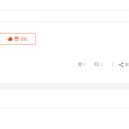
赞
(0)
0
35
复