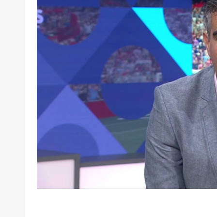
超
下
载
|
欧
冠
下
载
|N
B
A
下
载
|4
K