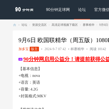
90分钟足球网
论坛
官方微
»
论坛
›
资源交流区
›
高清足球视频下载区
›
赛事精华
›
9月6日 
90
分
9月6日 欧国联精华（周五版）1080P V
钟
加多宝
版主
•
2024-9-7 07:42
•
杯赛精华
•
阅读 10142
足
90分钟网启用公益分！请提前获得公
球
网
【基本信息】
- |
+电视：nova
足
+语言：英语
球
+容量: 4.2G
下
+封装格式:MKV
载