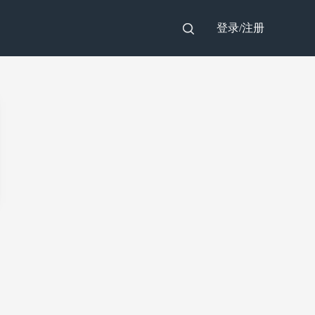
登录/
注册