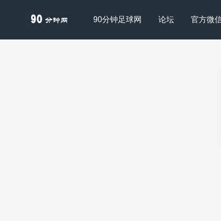
90分钟足球网
论坛
官方微