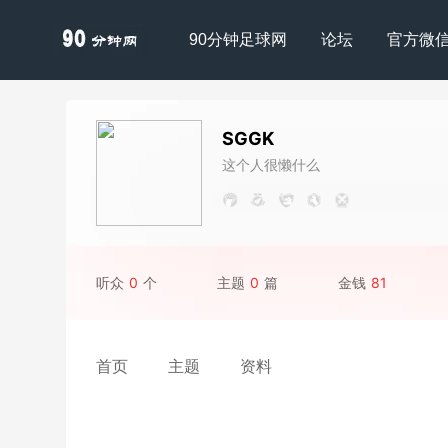
90分钟足球网
论坛
官方微
SGGK
这个人很懒什么
都没写
听众
0
个
主题
0
篇
金钱
81
首页
主题
资料