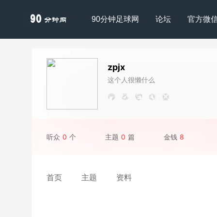
90分钟足球网
论坛
官方微
zpjx
这个人很懒什么
都没写
听众
0
个
主题
0
篇
金钱
8
首页
主题
资料