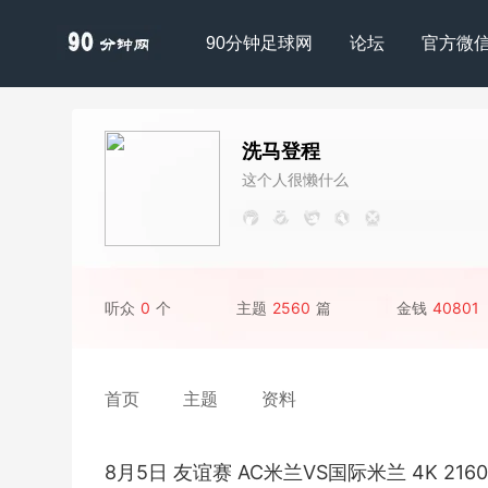
90分钟足球网
论坛
官方微
洗马登程
这个人很懒什么
都没写
听众
0
个
主题
2560
篇
金钱
40801
首页
主题
资料
8月5日 友谊赛 AC米兰VS国际米兰 4K 2160P 