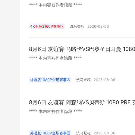
**** 本内容被作者隐藏 ****
4K全场2160P赛事区
洗马登程
2026-08-06
8月6日 友谊赛 马略卡VS巴黎圣日耳曼 1080 S
**** 本内容被作者隐藏 ****
外语版1080P全场赛事区
洗马登程
2026-08-06
8月6日 友谊赛 阿森纳VS贝蒂斯 1080 PRE 英语
**** 本内容被作者隐藏 ****
外语版1080P全场赛事区
洗马登程
2026-08-06