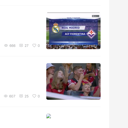
666
27
0
607
25
0