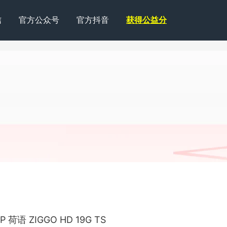
信
官方公众号
官方抖音
获得公益分
荷语 ZIGGO HD 19G TS