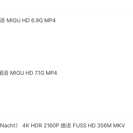
MIGU HD 6.9G MP4
MIGU HD 7.1G MP4
ht》 4K HDR 2160P 德语 FUSS HD 356M MKV