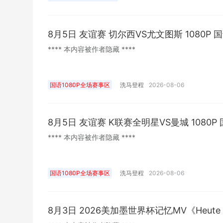
8月5日 友谊赛 切尔西VS尤文图斯 1080P 国语 
**** 本内容被作者隐藏 ****
国语1080P全场赛事区
洗马登程
2026-08-06
8月5日 友谊赛 K联赛全明星VS曼城 1080P 国语 
**** 本内容被作者隐藏 ****
国语1080P全场赛事区
洗马登程
2026-08-06
8月3日 2026美加墨世界杯记忆MV《Heute Nac