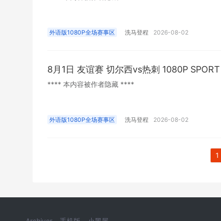
外语版1080P全场赛事区
洗马登程
2026-08-02
8月1日 友谊赛 切尔西vs热刺 1080P SPORT 
**** 本内容被作者隐藏 ****
外语版1080P全场赛事区
洗马登程
2026-08-02
1
Archiver
手机版
小黑屋