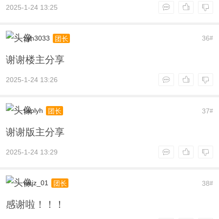
2025-1-24 13:25
zyh3033
36
团长
#
谢谢楼主分享
2025-1-24 13:26
ssplyh
37
团长
#
谢谢版主分享
2025-1-24 13:29
wsjz_01
38
团长
#
感谢啦！！！