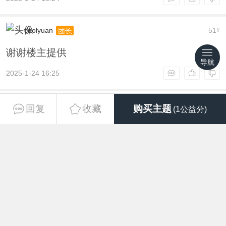
coolyuan
51
团长
#
谢谢楼主提供
导航
2025-1-24 16:25
suncool
52
团长
#
回复
收藏
购买主题
(1公益分)
感谢啦！！！
2025-1-24 17:00
santaclaus
53
团长
#
谢谢楼主分享
2025-1-24 17:02