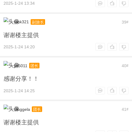
2025-1-24 13:34
look321
39
副旅长
#
谢谢楼主提供
2025-1-24 14:20
jin5011
40
团长
#
感谢分享！！
2025-1-24 14:25
dinggela
41
团长
#
谢谢楼主提供