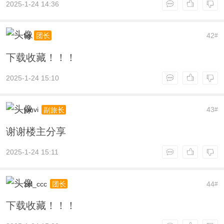
2025-1-24 14:36
lig
42
团长
#
下载收藏！！！
2025-1-24 15:10
jonvi
43
副旅长
#
谢谢楼主分享
2025-1-24 15:11
zcl_ccc
44
团长
#
下载收藏！！！