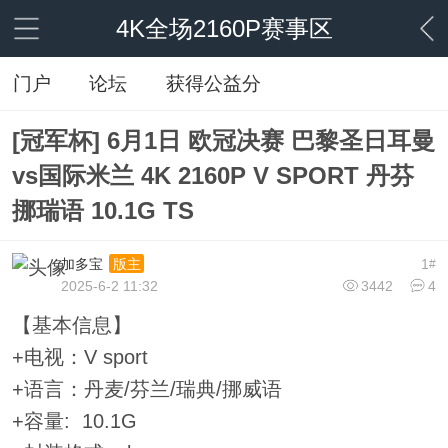
4K全场2160P赛事区
门户
论坛
获得公益分
[冠军杯] 6月1日 欧冠决赛 巴黎圣日耳曼
vs国际米兰 4K 2160P V SPORT 丹芬
挪瑞语 10.1G TS
加多宝
1
版主
#
2025-6-2 11:32
3442
4
【基本信息】
+电视：V sport
+语言：丹麦/芬兰/瑞典/挪威语
+容量: 10.1G