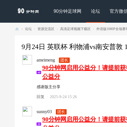
90分钟足球网
论坛
官方微
»
论坛
›
资源交流区
›
高清足球视频下载区
›
外语版1080P全场赛
90
分
9月24日 英联杯 利物浦vs南安普敦 108
钟
ameimeng
团长
足
90分钟网启用公益分！请提前
球
公益分
网
- |
感谢版主分享
足
回复
2025-9-24 15:26
·
球
下
sunny03
团长
90分钟网启用公益分！请提前
载