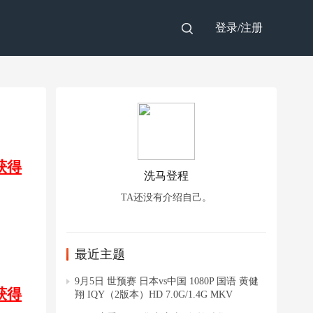
登录/
注册
获得
洗马登程
TA还没有介绍自己。
最近主题
9月5日 世预赛 日本vs中国 1080P 国语 黄健
获得
翔 IQY（2版本）HD 7.0G/1.4G MKV