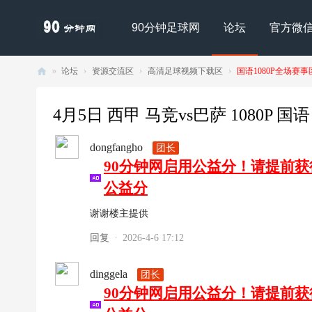
90分钟足球网
论坛
官方微
»
论坛
›
资源交流区
›
高清足球视频下载区
›
国语1080P全场赛事
90
分
4月5日 西甲 马竞vs巴萨 1080P 国语 M
钟
dongfangho
团长
足
90分钟网启用公益分！请提前
球
公益分
网
- |
谢谢楼主提供
足
回复
2026-4-6 17:12
·
球
下
dinggela
团长
90分钟网启用公益分！请提前
载