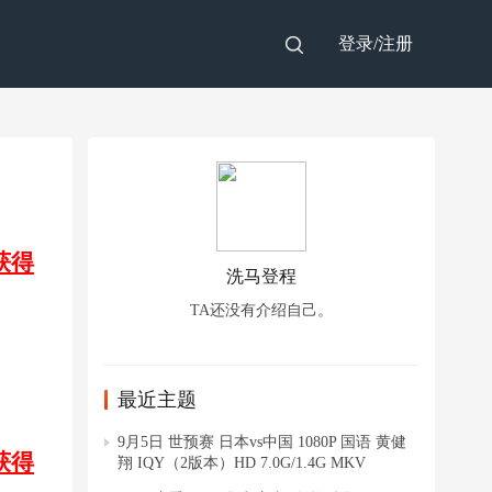
登录/
注册
获得
洗马登程
TA还没有介绍自己。
最近主题
9月5日 世预赛 日本vs中国 1080P 国语 黄健
获得
翔 IQY（2版本）HD 7.0G/1.4G MKV