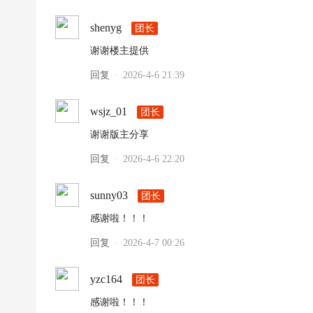
超
shenyg
团长
下
谢谢楼主提供
载
|
回复
2026-4-6 21:39
·
欧
wsjz_01
团长
冠
下
谢谢版主分享
载
回复
2026-4-6 22:20
·
|N
B
sunny03
团长
A
感谢啦！！！
下
回复
2026-4-7 00:26
·
载
|4
yzc164
团长
K
感谢啦！！！