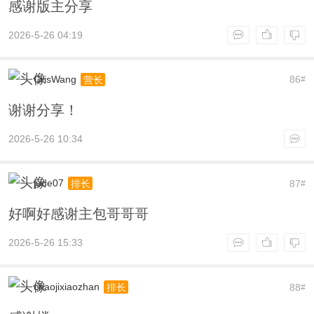
感谢版主分享
2026-5-26 04:19
CrisWang
86
营长
#
谢谢分享！
2026-5-26 10:34
jude07
87
排长
#
好啊好感谢主包哥哥哥
2026-5-26 15:33
chaojixiaozhan
88
排长
#