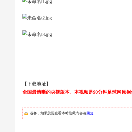
|
高
清
足
球
下
载
|
天
下
【下载地址】
足
全国最清晰的央视版本。本视频是90分钟足球网原
球
下
载
游客，如果您要查看本帖隐藏内容请
回复
|
英