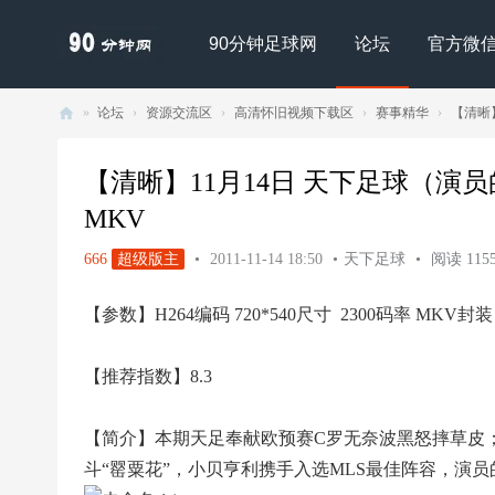
90分钟足球网
论坛
官方微
»
论坛
›
资源交流区
›
高清怀旧视频下载区
›
赛事精华
›
【清晰】
90
分
【清晰】11月14日 天下足球（演员
钟
MKV
足
666
超级版主
•
2011-11-14 18:50
•
天下足球
•
阅读 1155
球
网
【参数】H264编码 720*540尺寸 2300码率 MKV封装
- |
足
【推荐指数】8.3
球
下
【简介】本期天足奉献欧预赛C罗无奈波黑怒摔草皮
载
斗“罂粟花”，小贝亨利携手入选MLS最佳阵容，演员的