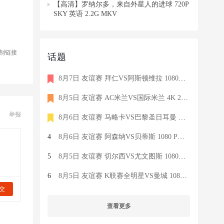
【高清】罗纳尔多，来自外星人的进球 720P
SKY 英语 2.2G MKV
制链接
话题
8月7日 友谊赛 拜仁VS阿斯顿维拉 1080P 国语 MIGU HD 8.5G MP4
8月5日 友谊赛 AC米兰VS国际米兰 4K 2160P 荷语 ZIGGO HD 19G TS
举报
8月6日 友谊赛 马略卡VS巴黎圣日耳曼 1080 SKY 德语 6.9G TS
4
8月6日 友谊赛 阿森纳VS贝蒂斯 1080 PRE 英语 9.1G TS
5
8月5日 友谊赛 切尔西VS尤文图斯 1080P 国语 MIGU HD 6.9G MP4
6
8月5日 友谊赛 K联赛全明星VS曼城 1080P 国语 MIGU HD 7.1G MP4
交
查看更多