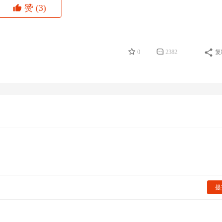
赞
(3)
0
2382
复
提