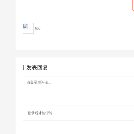
超
下
载
666
|
欧
冠
下
载
发表回复
|N
B
A
下
载
登录
后才能评论
|4
K