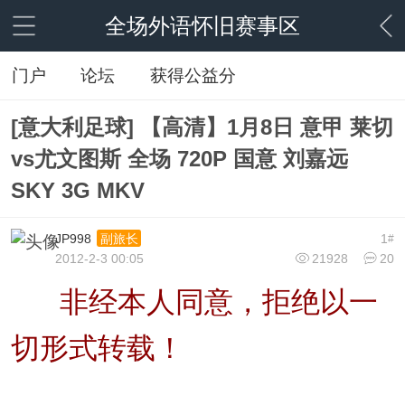
全场外语怀旧赛事区
门户
论坛
获得公益分
[意大利足球] 【高清】1月8日 意甲 莱切
vs尤文图斯 全场 720P 国意 刘嘉远
SKY 3G MKV
JP998
1
副旅长
#
2012-2-3 00:05
21928
20
非经本人同意，拒绝以一
切形式转载！