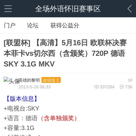
全场外语怀旧赛事区
门户
论坛
获得公益分
[联盟杯] 【高清】5月16日 欧联杯决赛
本菲卡vs切尔西（含颁奖）720P 德语
SKY 3.1G MKV
英雄的黎明
1
超级版主
#
2013-5-16 06:33
337284
736
【版本信息】
+电视台:SKY
+语言：德语
（含单独颁奖）
+容量:3.1G