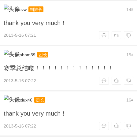
pycvw
14
副旅长
#
thank you very much！
2013-5-16 07:21
oanbnm39
15
团长
#
赛季总结喽！！！！！！！！！！！！！
2013-5-16 07:22
wcxiux46
16
团长
#
thank you very much！
2013-5-16 07:22