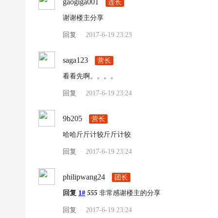
|
gaogiga001
连长
高
谢谢楼主分享
清
回复
2017-6-19 23:23
·
足
球
saga123
营长
下
看看先啊。。。。
载
回复
2017-6-19 23:24
·
|
天
9b205
营长
下
哈哈斤斤计较斤斤计较
足
回复
2017-6-19 23:24
·
球
下
philipwang24
团长
载
回复
1#
555
非常感谢楼主的分享
|
回复
2017-6-19 23:24
·
英