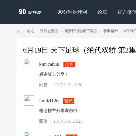
90分钟足球网
论坛
官方微
»
论坛
›
资源交流区
›
高清怀旧视频下载区
›
赛事精华
›
6月19日
90
分
6月19日 天下足球（绝代双骄 第2集）720
钟
kimicalvin
连长
足
感谢版主分享！！
球
网
回复
2017-6-19 23:20
·
- |
faruk1126
营长
足
球
谢谢楼主分享啦啦啦
下
回复
2017-6-19 23:21
·
载