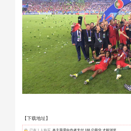
超
下
载
|
欧
冠
下
载
|N
B
A
下
载
|4
【下载地址】
K
已有 1 人购买
本主题需向作者支付
188 公益分
才能浏览