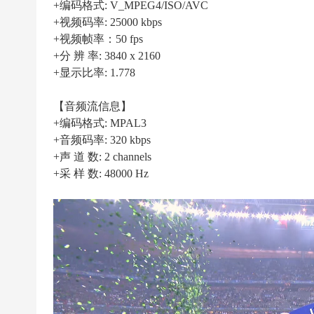
|
+编码格式: V_MPEG4/ISO/AVC
高
+视频码率: 25000 kbps
+视频帧率：50 fps
清
+分 辨 率: 3840 x 2160
足
+显示比率: 1.778
球
下
【音频流信息】
+编码格式: MPAL3
载
+音频码率: 320 kbps
|
+声 道 数: 2 channels
天
+采 样 数: 48000 Hz
下
足
球
下
载
|
英