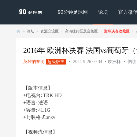
90分钟足球网
论坛
官方微
»
论坛
›
资源交流区
›
高清经典区及合集区
›
巅峰决赛收藏区
›
90
分
2016年 欧洲杯决赛 法国vs葡萄牙（含颁
钟
英雄的黎明
超级版主
•
2024-9-26 00:34
•
欧洲杯
•
阅读 
足
球
网
【版本信息】
- |
+电视台: TRK HD
足
+语言: 法语
+容量: 41.1G
球
+封装格式:mkv
下
载
【视频流信息】