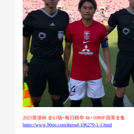
超
下
载
|
欧
冠
下
载
|N
B
A
下
载
2025世俱杯 全63场+每日精华 4k+1080P 国英全集
|4
https://www.90oo.com/thread-106279-1-1.html
K