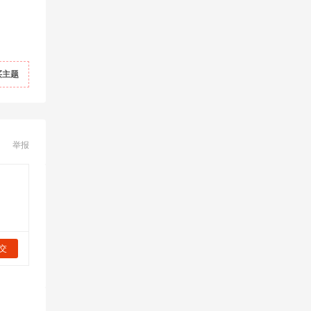
买主题
举报
交