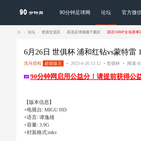
90分钟足球网
论坛
官方微
»
论坛
›
资源交流区
›
高清足球视频下载区
›
国语1080P全场赛事
90
分
6月26日 世俱杯 浦和红钻vs蒙特雷 108
钟
洗马登程
超级版主
•
2025-6-26 13:12
•
世俱杯
•
阅读 69
足
90分钟网启用公益分！请提前获得公
球
网
- |
【版本信息】
足
+电视台: MIGU HD
球
+语言: 谭逸雄
下
+容量: 3.9G
+封装格式:mkv
载