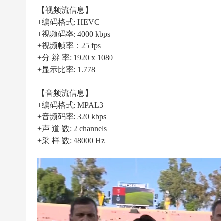
|
【视频流信息】
高
+编码格式: HEVC
清
+视频码率: 4000 kbps
足
+视频帧率：25 fps
+分 辨 率: 1920 x 1080
球
+显示比率: 1.778
下
载
【音频流信息】
|
+编码格式: MPAL3
天
+音频码率: 320 kbps
+声 道 数: 2 channels
下
+采 样 数: 48000 Hz
足
球
下
载
|
英