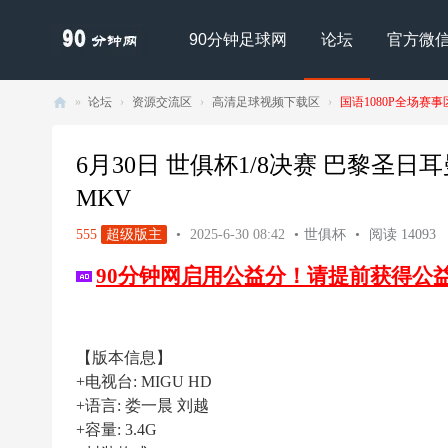
90分钟足球网
论坛
官方微
»
论坛
›
资源交流区
›
高清足球视频下载区
›
国语1080P全场赛事
90
分
6月30日 世俱杯1/8决赛 巴黎圣日耳曼v
钟
MKV
足
555
超级版主
•
2025-6-30 08:42
•
世俱杯
•
阅读 14093
球
90分钟网启用公益分！请提前获得公
网
- |
足
【版本信息】
球
+电视台: MIGU HD
下
+语言: 娄一晨 刘越
载
+容量: 3.4G