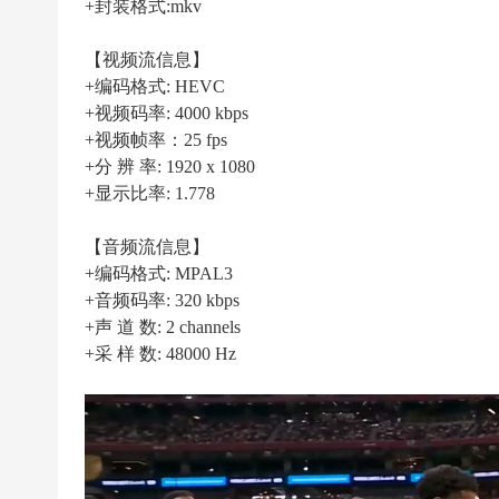
|
+封装格式:mkv
高
【视频流信息】
清
+编码格式: HEVC
足
+视频码率: 4000 kbps
球
+视频帧率：25 fps
下
+分 辨 率: 1920 x 1080
+显示比率: 1.778
载
|
【音频流信息】
天
+编码格式: MPAL3
下
+音频码率: 320 kbps
足
+声 道 数: 2 channels
+采 样 数: 48000 Hz
球
下
载
|
英