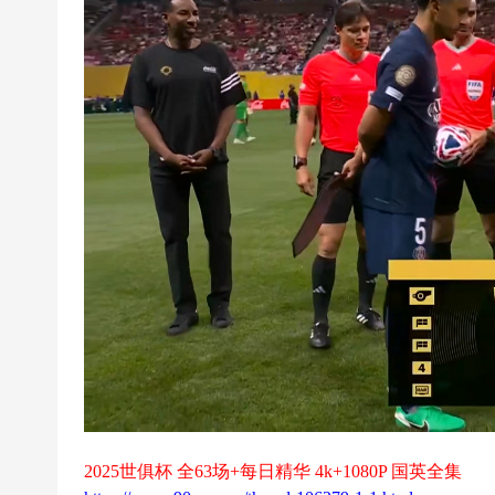
超
下
载
|
欧
冠
下
载
|N
B
A
下
载
|4
K
2025世俱杯 全63场+每日精华 4k+1080P 国英全集