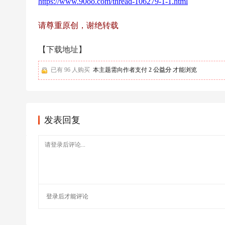
https://www.90oo.com/thread-106279-1-1.html
足
球
请尊重原创，谢绝转载
【下载地址】
已有 96 人购买
本主题需向作者支付
2 公益分
才能浏览
发表回复
登录
后才能评论