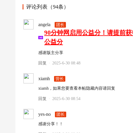
评论列表（94条）
angela
团长
90分钟网启用公益分！请提前
公益分
感谢版主分享
回复
2025-6-30 08:48
·
xiamh
营长
xiamh，如果您要查看本帖隐藏内容请回复
回复
2025-6-30 08:54
·
yes-no
团长
感谢分享！！