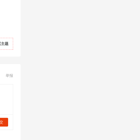
买主题
举报
交