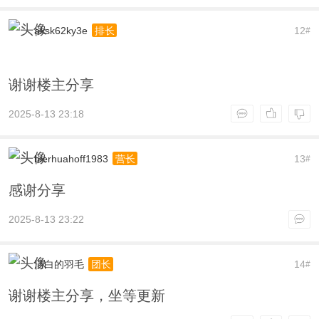
aksk62ky3e
12
排长
#
谢谢楼主分享
2025-8-13 23:18
bierhuahoff1983
13
营长
#
感谢分享
2025-8-13 23:22
洁白的羽毛
14
团长
#
谢谢楼主分享，坐等更新