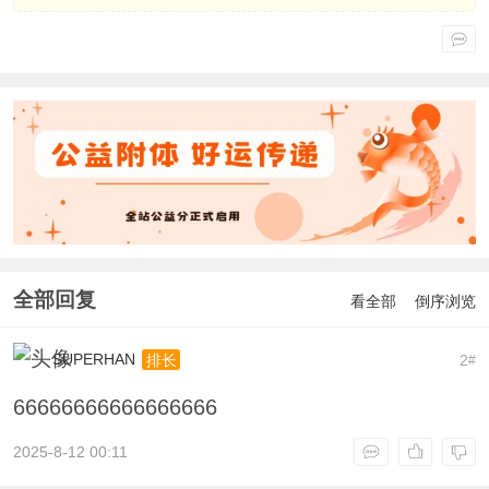
全部回复
看全部
倒序浏览
SUPERHAN
2
排长
#
66666666666666666
2025-8-12 00:11