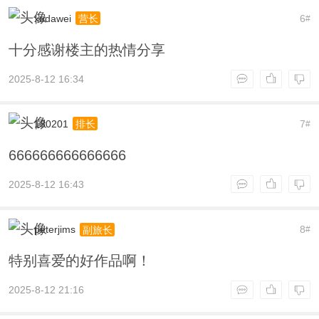
xudawei
6
营长
#
十分感谢楼主的热情分享
2025-8-12 16:34
130201
7
排长
#
666666666666666
2025-8-12 16:43
peterjims
8
副旅长
#
特别喜爱的好作品啊！
2025-8-12 21:16