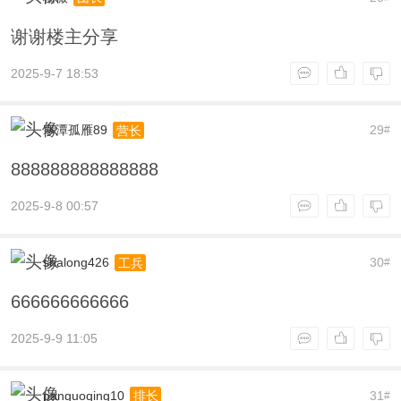
谢谢楼主分享
2025-9-7 18:53
寒潭孤雁89
29
营长
#
888888888888888
2025-9-8 00:57
shalong426
30
工兵
#
666666666666
2025-9-9 11:05
panguoqing10
31
排长
#