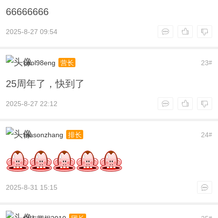
66666666
2025-8-27 09:54
cool98eng
23
营长
#
25周年了，快到了
2025-8-27 22:12
masonzhang
24
排长
#
2025-8-31 15:15