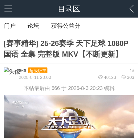
目录区
门户
论坛
获得公益分
[赛事精华] 25-26赛季 天下足球 1080P
国语 全集 完整版 MKV【不断更新】
666
1
超级版主
#
2025-8-11 23:00
40123
303
本帖最后由 666 于 2026-8-3 20:23 编辑