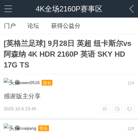
4K全场2160P赛事区
门户
论坛
获得公益分
[英格兰足球] 9月28日 英超 纽卡斯尔vs
阿森纳 4K HDR 2160P 英语 SKY HD
17G TS
acowen0516
11
团长
#
感谢版主分享
2025-10-5 23:45
neroaijiang
12
营长
#