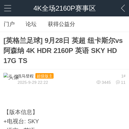
4K全场2160P赛事区
门户
论坛
获得公益分
[英格兰足球] 9月28日 英超 纽卡斯尔vs
阿森纳 4K HDR 2160P 英语 SKY HD
17G TS
洗马登程
1
超级版主
#
2025-9-29 22:22
3445
11
【版本信息】
+电视台: SKY