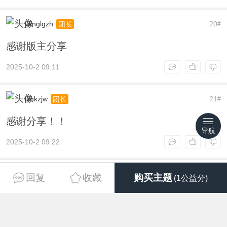
yanglgzh
20
团长
#
感谢版主分享
2025-10-2 09:11
cmkzjw
21
团长
#
感谢分享！！
导航
2025-10-2 09:22
hncys
22
团长
#
回复
收藏
购买主题
(1公益分)
谢谢版主分享
2025-10-2 09:25