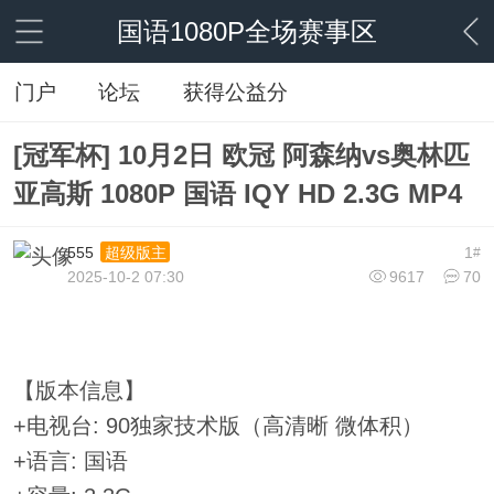
国语1080P全场赛事区
门户
论坛
获得公益分
[冠军杯] 10月2日 欧冠 阿森纳vs奥林匹
亚高斯 1080P 国语 IQY HD 2.3G MP4
555
1
超级版主
#
2025-10-2 07:30
9617
70
【版本信息】
+电视台: 90独家技术版（高清晰 微体积）
+语言: 国语