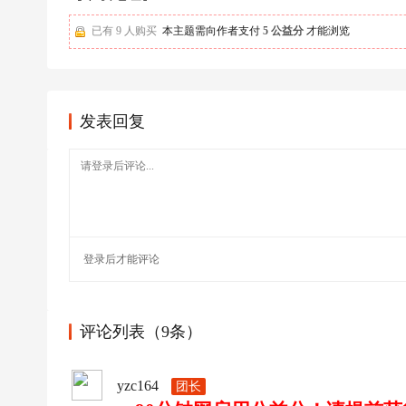
足
球
已有 9 人购买
本主题需向作者支付
5 公益分
才能浏览
发表回复
登录
后才能评论
评论列表（9条）
yzc164
团长