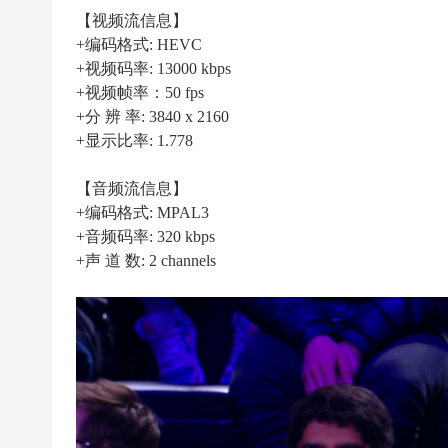
|
【视频流信息】
高
+编码格式: HEVC
清
+视频码率: 13000 kbps
足
+视频帧率：50 fps
+分 辨 率: 3840 x 2160
球
+显示比率: 1.778
下
载
【音频流信息】
|
+编码格式: MPAL3
天
+音频码率: 320 kbps
+声 道 数: 2 channels
下
足
球
下
载
|
英