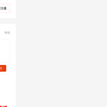
买主题
举报
交