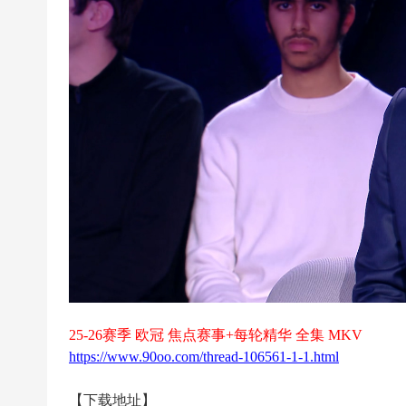
超
下
载
|
欧
冠
下
载
|N
B
A
下
载
25-26赛季 欧冠 焦点赛事+每轮精华 全集 MKV
https://www.90oo.com/thread-106561-1-1.html
|4
K
【下载地址】