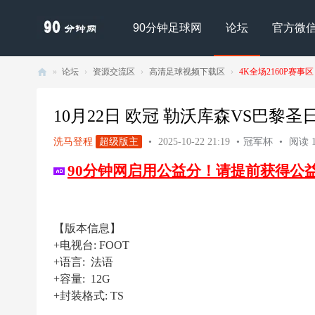
90分钟足球网
论坛
官方微
»
论坛
›
资源交流区
›
高清足球视频下载区
›
4K全场2160P赛事区
90
分
10月22日 欧冠 勒沃库森VS巴黎圣日尔曼 
钟
洗马登程
超级版主
•
2025-10-22 21:19
•
冠军杯
•
阅读 1
足
90分钟网启用公益分！请提前获得公
球
网
- |
【版本信息】
足
+电视台: FOOT
球
+语言: 法语
下
+容量: 12G
+封装格式: TS
载