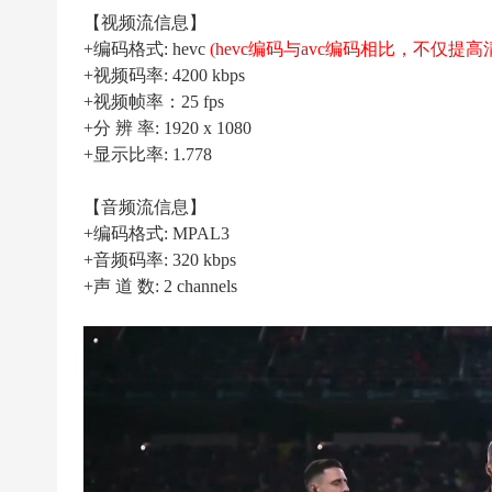
|
【视频流信息】
高
+编码格式: hevc
(hevc编码与avc编码相比，不仅
清
+视频码率: 4200 kbps
足
+视频帧率：25 fps
+分 辨 率: 1920 x 1080
球
+显示比率: 1.778
下
载
【音频流信息】
|
+编码格式: MPAL3
天
+音频码率: 320 kbps
+声 道 数: 2 channels
下
足
球
下
载
|
英