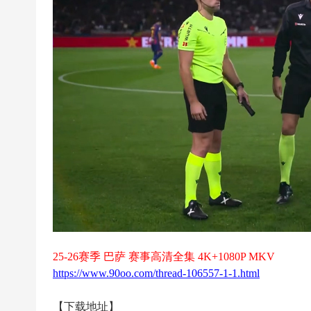
超
下
载
|
欧
冠
下
载
|N
B
A
下
载
25-26赛季 巴萨 赛事高清全集 4K+1080P MKV
https://www.90oo.com/thread-106557-1-1.html
|4
K
【下载地址】