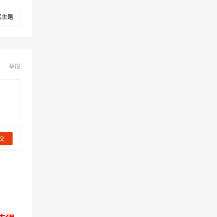
买主题
举报
交