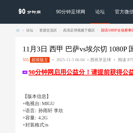
90分钟足球网
论坛
官方微
»
论坛
›
资源交流区
›
高清足球视频下载区
›
国语1080P全场赛事
90
分
11月3日 西甲 巴萨vs埃尔切 1080P 国语
钟
555
超级版主
•
2025-11-3 06:04
•
西班牙足球
•
阅读 879
足
90分钟网启用公益分！请提前获得公
球
网
- |
【版本信息】
足
+电视台: MIGU
球
+语言: 孙雨轩 李欣
下
+容量: 4.2G
+封装格式:ts
载