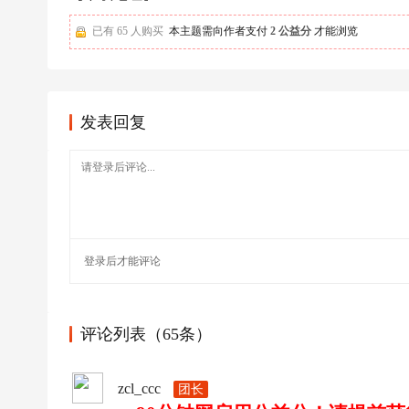
足
球
已有 65 人购买
本主题需向作者支付
2 公益分
才能浏览
发表回复
登录
后才能评论
评论列表（65条）
zcl_ccc
团长