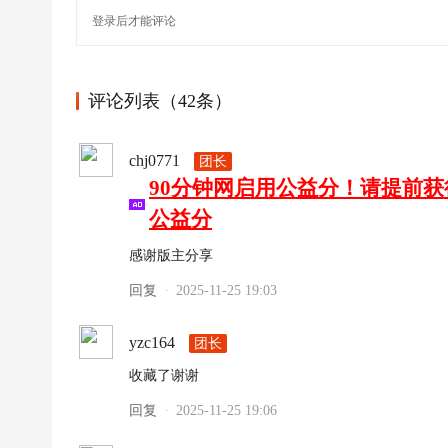
登录
后才能评论
评论列表（42条）
chj0771
团长
90分钟网启用公益分！请提前
公益分
感谢版主分享
回复
2025-11-25 19:03
·
yzc164
团长
收藏了谢谢
回复
2025-11-25 19:06
·