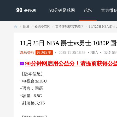
90分钟足球网
论坛
官方微
»
论坛
›
资源交流区
›
高清篮球视频下载区
›
11月25日 NBA 爵士vs
90
分
11月25日 NBA 爵士vs勇士 1080P 国语
钟
洗马登程
超级版主
•
2025-11-25 18:59
•
NBA
•
阅读 554
足
90分钟网启用公益分！请提前获得公
球
网
【版本信息】
- |
+电视台:MIGU
足
+语言：国语
球
+容量: 6.8G
下
+封装格式:TS
载