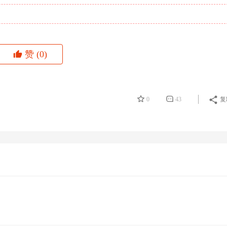
赞
(0)
0
43
复