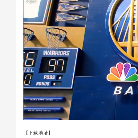
超
下
载
|
欧
冠
下
载
|N
B
A
下
载
|4
K
【下载地址】