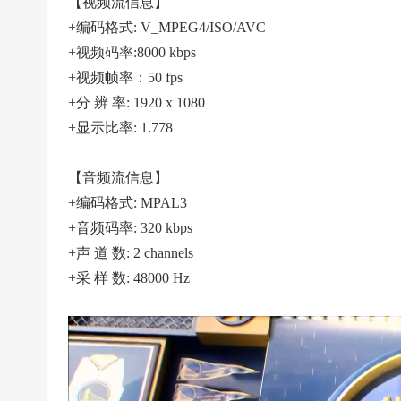
|
【视频流信息】
+编码格式: V_MPEG4/ISO/AVC
高
+视频码率:8000 kbps
清
+视频帧率：50 fps
足
+分 辨 率: 1920 x 1080
球
+显示比率: 1.778
下
载
【音频流信息】
|
+编码格式: MPAL3
天
+音频码率: 320 kbps
下
+声 道 数: 2 channels
足
+采 样 数: 48000 Hz
球
下
载
|
英