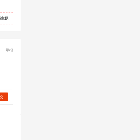
买主题
举报
交