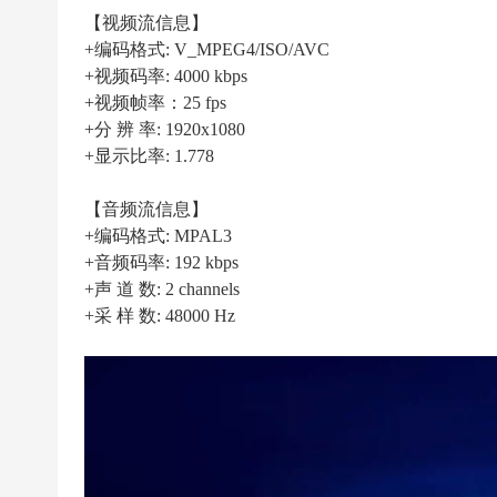
|
【视频流信息】
高
+编码格式: V_MPEG4/ISO/AVC
清
+视频码率: 4000 kbps
足
+视频帧率：25 fps
+分 辨 率: 1920x1080
球
+显示比率: 1.778
下
载
【音频流信息】
|
+编码格式: MPAL3
天
+音频码率: 192 kbps
+声 道 数: 2 channels
下
+采 样 数: 48000 Hz
足
球
下
载
|
英