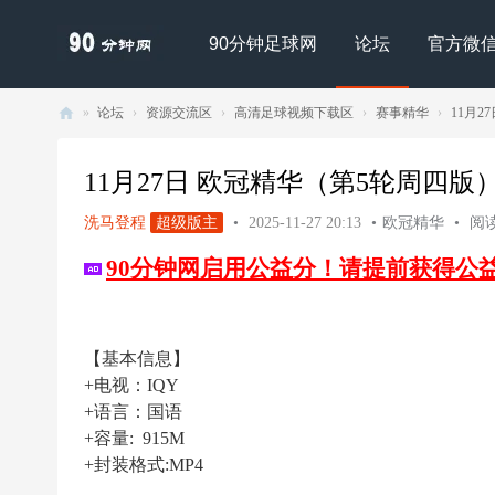
90分钟足球网
论坛
官方微
»
论坛
›
资源交流区
›
高清足球视频下载区
›
赛事精华
›
11月27
90
分
11月27日 欧冠精华（第5轮周四版）108
钟
洗马登程
超级版主
•
2025-11-27 20:13
•
欧冠精华
•
阅读
足
90分钟网启用公益分！请提前获得公
球
网
- |
【基本信息】
足
+电视：IQY
球
+语言：国语
下
+容量: 915M
+封装格式:MP4
载