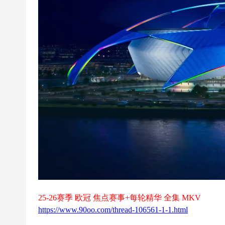
超
下
载
|
欧
冠
下
载
|N
B
A
下
载
25-26赛季 欧冠 焦点赛事+每轮精华 全集 MKV
|4
https://www.90oo.com/thread-106561-1-1.html
K