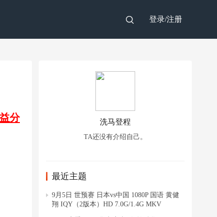
登录/
注册
益分
洗马登程
TA还没有介绍自己。
最近主题
9月5日 世预赛 日本vs中国 1080P 国语 黄健
翔 IQY（2版本）HD 7.0G/1.4G MKV