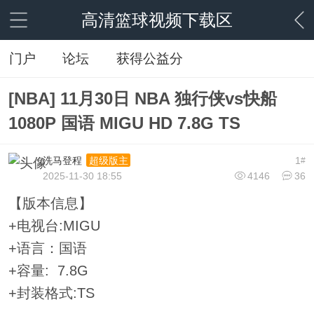
高清篮球视频下载区
门户
论坛
获得公益分
[NBA] 11月30日 NBA 独行侠vs快船
1080P 国语 MIGU HD 7.8G TS
洗马登程
1
超级版主
#
2025-11-30 18:55
4146
36
【版本信息】
+电视台:MIGU
+语言：国语
+容量: 7.8G
+封装格式:TS