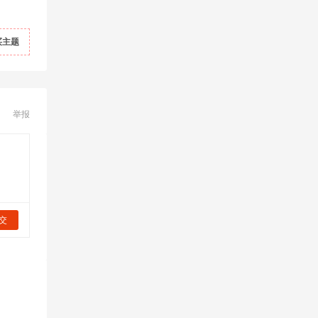
买主题
举报
交