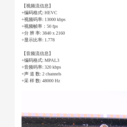
|
【视频流信息】
高
+编码格式: HEVC
清
+视频码率: 13000 kbps
足
+视频帧率：50 fps
+分 辨 率: 3840 x 2160
球
+显示比率: 1.778
下
载
【音频流信息】
|
+编码格式: MPAL3
天
+音频码率: 320 kbps
+声 道 数: 2 channels
下
+采 样 数: 48000 Hz
足
球
下
载
|
英