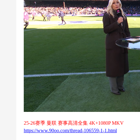
超
下
载
|
欧
冠
下
载
|N
B
A
下
载
25-26赛季 曼联 赛事高清全集 4K+1080P MKV
|4
https://www.90oo.com/thread-106559-1-1.html
K