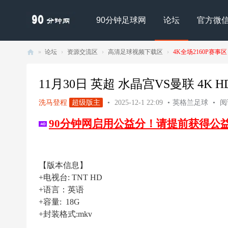
90分钟足球网
论坛
官方微
»
论坛
›
资源交流区
›
高清足球视频下载区
›
4K全场2160P赛事区
90
分
11月30日 英超 水晶宫VS曼联 4K HDR 
钟
洗马登程
超级版主
•
2025-12-1 22:09
•
英格兰足球
•
阅读
足
90分钟网启用公益分！请提前获得公
球
网
- |
【版本信息】
足
+电视台: TNT HD
球
+语言：英语
下
+容量: 18G
+封装格式:mkv
载