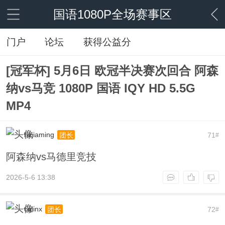
国语1080P全场赛事区
门户
论坛
获得公益分
[冠军杯] 5月6日 欧冠半决赛次回合 阿森
纳vs马竞 1080P 国语 IQY HD 5.5G
MP4
hzjiaming
71
团长
#
阿森纳vs马德里竞技
2026-5-6 13:38
cqlinx
72
团长
#