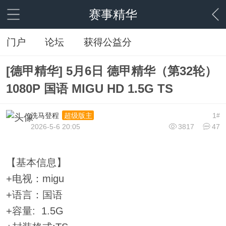
赛事精华
门户
论坛
获得公益分
[德甲精华] 5月6日 德甲精华（第32轮）
1080P 国语 MIGU HD 1.5G TS
洗马登程
1
超级版主
#
2026-5-6 20:05
3817
47
【基本信息】
+电视：migu
+语言：国语
+容量: 1.5G