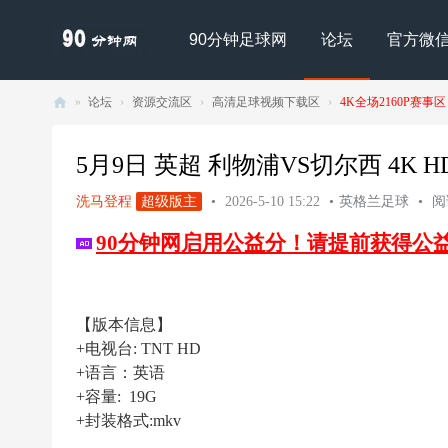
90分钟足球网
论坛
官方微
»
论坛
›
资源交流区
›
高清足球视频下载区
›
4K全场2160P赛事区
90
分
5月9日 英超 利物浦VS切尔西 4K HDR 
钟
洗马登程
超级版主
•
2026-5-10 15:22
•
英格兰足球
•
阅读
足
90分钟网启用公益分！请提前获得公
球
网
- |
【版本信息】
足
+电视台: TNT HD
球
+语言：英语
下
+容量: 19G
+封装格式:mkv
载