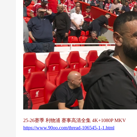
超
下
载
|
欧
冠
下
载
|N
B
A
下
载
25-26赛季 利物浦 赛事高清全集 4K+1080P MKV
|4
https://www.90oo.com/thread-106545-1-1.html
K