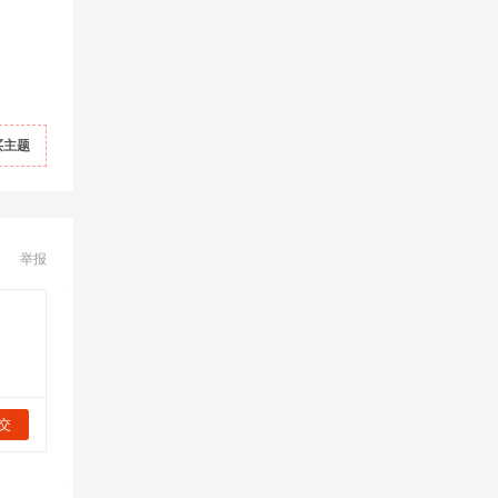
买主题
举报
交