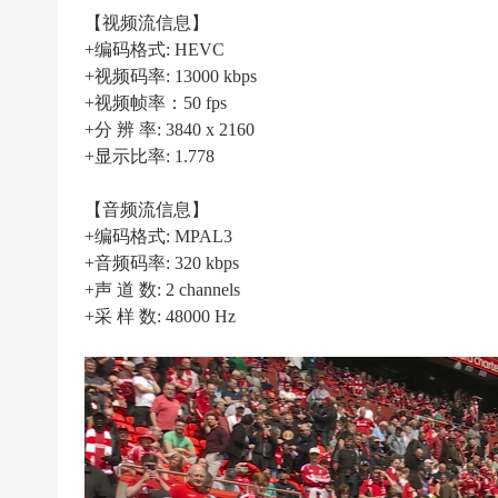
|
【视频流信息】
高
+编码格式: HEVC
清
+视频码率: 13000 kbps
足
+视频帧率：50 fps
+分 辨 率: 3840 x 2160
球
+显示比率: 1.778
下
载
【音频流信息】
|
+编码格式: MPAL3
天
+音频码率: 320 kbps
+声 道 数: 2 channels
下
+采 样 数: 48000 Hz
足
球
下
载
|
英