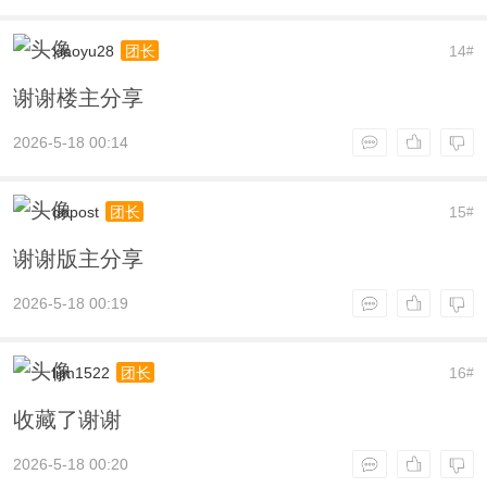
xiaoyu28
14
团长
#
谢谢楼主分享
2026-5-18 00:14
dopost
15
团长
#
谢谢版主分享
2026-5-18 00:19
lijm1522
16
团长
#
收藏了谢谢
2026-5-18 00:20