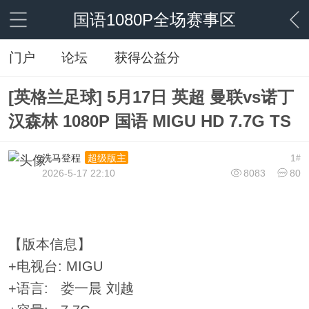
国语1080P全场赛事区
门户
论坛
获得公益分
[英格兰足球] 5月17日 英超 曼联vs诺丁
汉森林 1080P 国语 MIGU HD 7.7G TS
洗马登程
1
超级版主
#
2026-5-17 22:10
8083
80
【版本信息】
+电视台: MIGU
+语言: 娄一晨 刘越