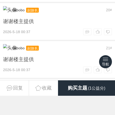
dabobo
20
副旅长
#
谢谢楼主提供
2026-5-18 00:37
dabobo
21
副旅长
#
谢谢楼主提供
导航
2026-5-18 00:37
sunfull
22
团长
#
回复
收藏
购买主题
(1公益分)
谢谢版主分享
2026-5-18 01:00