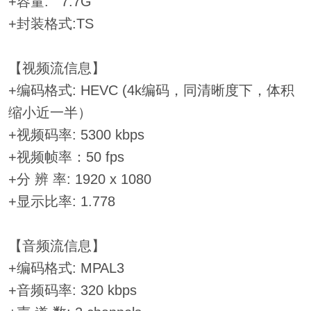
+容量: 7.7G
+封装格式:TS
【视频流信息】
+编码格式: HEVC (4k编码，同清晰度下，体积
缩小近一半）
+视频码率: 5300 kbps
+视频帧率：50 fps
+分 辨 率: 1920 x 1080
+显示比率: 1.778
【音频流信息】
+编码格式: MPAL3
+音频码率: 320 kbps