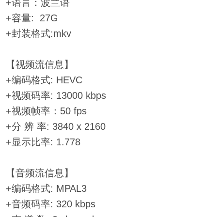
+语言：波兰语
+容量: 27G
+封装格式:mkv
【视频流信息】
+编码格式: HEVC
+视频码率: 13000 kbps
+视频帧率：50 fps
+分 辨 率: 3840 x 2160
+显示比率: 1.778
【音频流信息】
+编码格式: MPAL3
+音频码率: 320 kbps