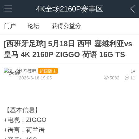
4K全场2160P赛事区
门户
论坛
获得公益分
[西班牙足球] 5月18日 西甲 塞维利亚vs
皇马 4K 2160P ZIGGO 荷语 16G TS
洗马登程
1
超级版主
#
2026-5-18 19:05
5032
11
【基本信息】
+电视：ZIGGO
+语言：荷兰语