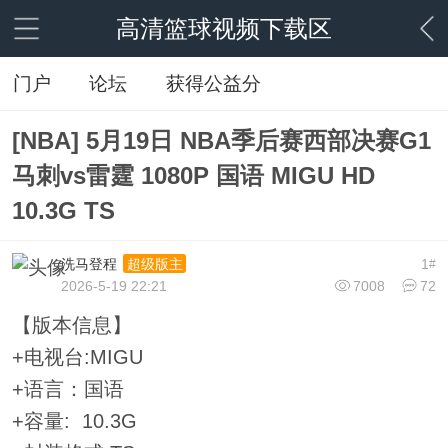
高清篮球视频下载区
门户
论坛
获得公益分
[NBA] 5月19日 NBA季后赛西部决赛G1
马刺vs雷霆 1080P 国语 MIGU HD
10.3G TS
洗马登程
1
超级版主
#
2026-5-19 22:21
7008
72
【版本信息】
+电视台:MIGU
+语言：国语
+容量: 10.3G