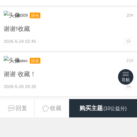
cdt009
20
排长
#
谢谢!收藏
2026-5-24 02:45
villatec
21
排长
#
谢谢 收藏！
导航
2026-5-26 20:35
yah
22
连长
#
回复
收藏
购买主题
(10公益分)
收藏了谢谢
2026-6-2 14:55