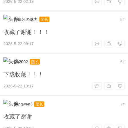
2026-5-22 02:19
西班牙の魅力
5
团长
#
收藏了谢谢！！！
2026-5-22 09:17
jxp2002
6
团长
#
下载收藏！！！
2026-5-22 10:17
dengwen3
7
团长
#
收藏了谢谢