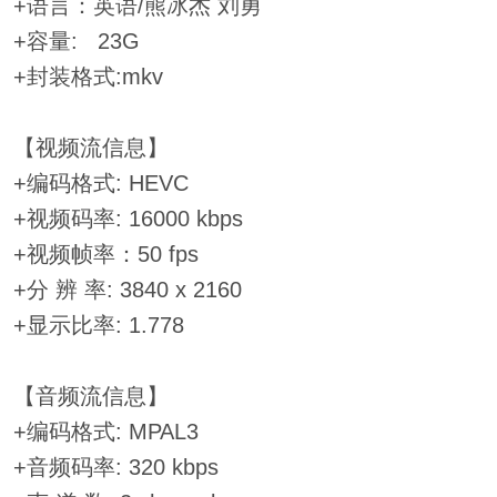
+语言：英语/熊冰杰 刘勇
+容量: 23G
+封装格式:mkv
【视频流信息】
+编码格式: HEVC
+视频码率: 16000 kbps
+视频帧率：50 fps
+分 辨 率: 3840 x 2160
+显示比率: 1.778
【音频流信息】
+编码格式: MPAL3
+音频码率: 320 kbps