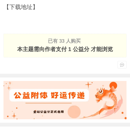
【下载地址】
已有 33 人购买
本主题需向作者支付
1 公益分
才能浏览