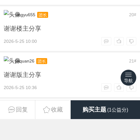
xingyu655
20
团长
#
谢谢楼主分享
2026-5-25 10:00
jinquan26
21
团长
#
谢谢版主分享
导航
2026-5-25 10:36
reko_3
22
团长
#
回复
收藏
购买主题
(1公益分)
谢谢楼主提供
2026-5-25 11:00