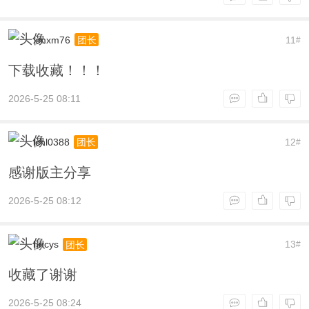
xmxm76
11
团长
#
下载收藏！！！
2026-5-25 08:11
lchl0388
12
团长
#
感谢版主分享
2026-5-25 08:12
hncys
13
团长
#
收藏了谢谢
2026-5-25 08:24