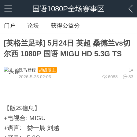
国语1080P全场赛事区
门户
论坛
获得公益分
[英格兰足球] 5月24日 英超 桑德兰vs切
尔西 1080P 国语 MIGU HD 5.3G TS
洗马登程
1
超级版主
#
2026-5-25 02:06
6088
33
【版本信息】
+电视台: MIGU
+语言: 娄一晨 刘越