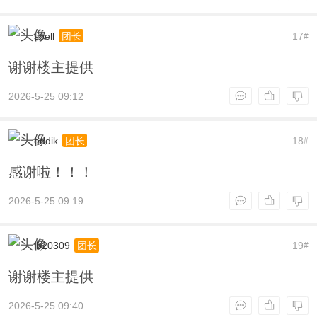
spell
17
团长
#
谢谢楼主提供
2026-5-25 09:12
eddik
18
团长
#
感谢啦！！！
2026-5-25 09:19
lb20309
19
团长
#
谢谢楼主提供
2026-5-25 09:40