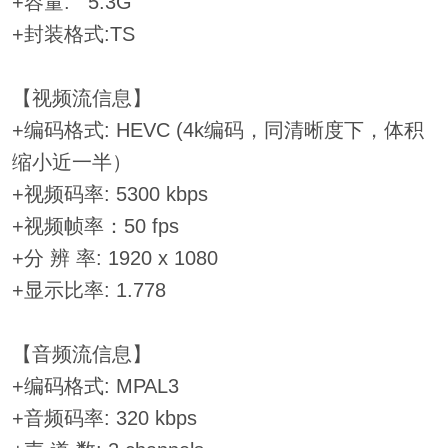
+容量: 5.3G
+封装格式:TS
【视频流信息】
+编码格式: HEVC (4k编码，同清晰度下，体积
缩小近一半）
+视频码率: 5300 kbps
+视频帧率：50 fps
+分 辨 率: 1920 x 1080
+显示比率: 1.778
【音频流信息】
+编码格式: MPAL3
+音频码率: 320 kbps