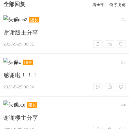
全部回复
看全部
倒序浏览
midea2
2
团长
#
谢谢版主分享
2026-5-25 06:31
dew
3
团长
#
感谢啦！！！
2026-5-25 06:54
96818
4
团长
#
谢谢楼主分享