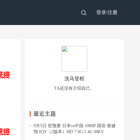
登录/
注册
获得
洗马登程
TA还没有介绍自己。
最近主题
9月5日 世预赛 日本vs中国 1080P 国语 黄健
获得
翔 IQY（2版本）HD 7.0G/1.4G MKV