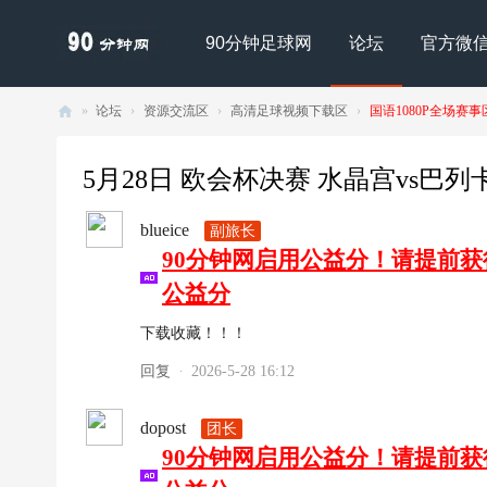
90分钟足球网
论坛
官方微
»
论坛
›
资源交流区
›
高清足球视频下载区
›
国语1080P全场赛事
90
分
5月28日 欧会杯决赛 水晶宫vs巴列卡诺（
钟
blueice
副旅长
足
90分钟网启用公益分！请提前
球
公益分
网
- |
下载收藏！！！
足
回复
2026-5-28 16:12
·
球
下
dopost
团长
90分钟网启用公益分！请提前
载