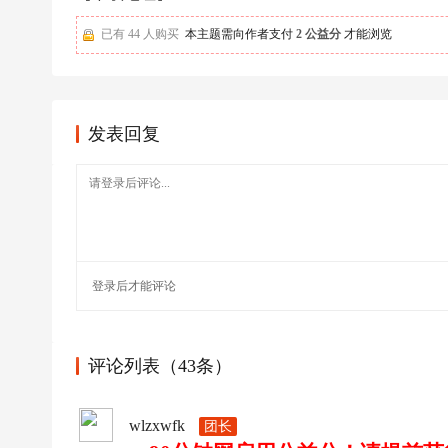
足
球
已有 44 人购买
本主题需向作者支付
2 公益分
才能浏览
发表回复
登录
后才能评论
评论列表（43条）
wlzxwfk
团长