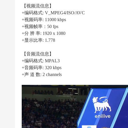
|
【视频流信息】
高
+编码格式: V_MPEG4/ISO/AVC
清
+视频码率: 11000 kbps
足
+视频帧率：50 fps
+分 辨 率: 1920 x 1080
球
+显示比率: 1.778
下
载
【音频流信息】
|
+编码格式: MPAL3
天
+音频码率: 320 kbps
+声 道 数: 2 channels
下
足
球
下
载
|
英