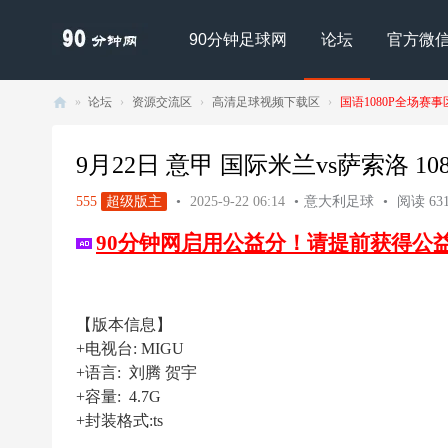
90分钟足球网
论坛
官方微
»
论坛
›
资源交流区
›
高清足球视频下载区
›
国语1080P全场赛事
90
分
9月22日 意甲 国际米兰vs萨索洛 1080P
钟
555
超级版主
•
2025-9-22 06:14
•
意大利足球
•
阅读 631
足
90分钟网启用公益分！请提前获得公
球
网
- |
【版本信息】
足
+电视台: MIGU
球
+语言: 刘腾 贺宇
下
+容量: 4.7G
+封装格式:ts
载