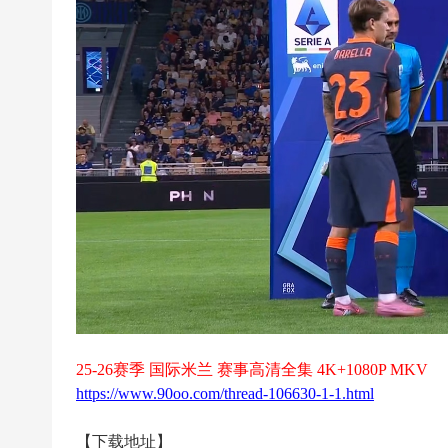
超
下
载
|
欧
冠
下
载
|N
B
A
下
载
25-26赛季 国际米兰 赛事高清全集 4K+1080P MKV
https://www.90oo.com/thread-106630-1-1.html
|4
K
【下载地址】