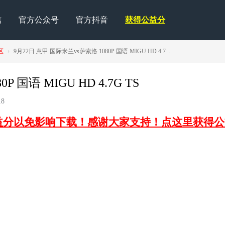
信
官方公众号
官方抖音
获得公益分
区
›
9月22日 意甲 国际米兰vs萨索洛 1080P 国语 MIGU HD 4.7 ...
 国语 MIGU HD 4.7G TS
8
益分以免影响下载！感谢大家支持！点这里获得公