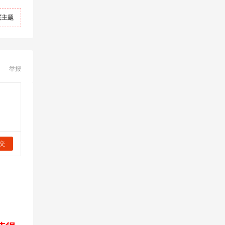
买主题
举报
交