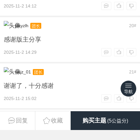
2025-11-2 14:12
jdxyzlh
20
团长
#
感谢版主分享
2025-11-2 14:29
wsjz_01
21
团长
#
谢谢了，十分感谢
导航
2025-11-2 15:02
ssplyh
22
团长
#
回复
收藏
购买主题
(5公益分)
感谢啦！！！