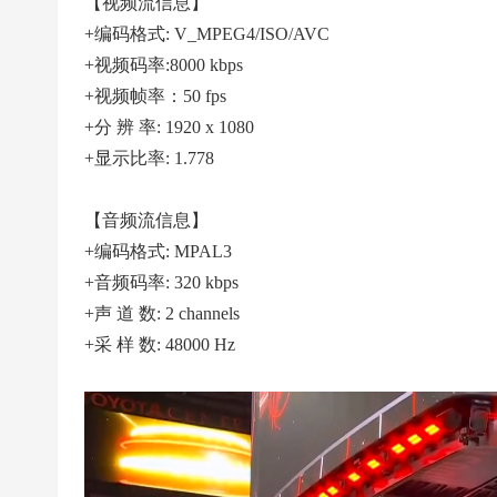
|
【视频流信息】
+编码格式: V_MPEG4/ISO/AVC
高
+视频码率:8000 kbps
清
+视频帧率：50 fps
足
+分 辨 率: 1920 x 1080
球
+显示比率: 1.778
下
载
【音频流信息】
|
+编码格式: MPAL3
天
+音频码率: 320 kbps
下
+声 道 数: 2 channels
足
+采 样 数: 48000 Hz
球
下
载
|
英