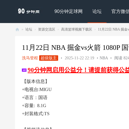
90分钟足球网
论坛
官方微
»
论坛
›
资源交流区
›
高清篮球视频下载区
›
11月22日 NBA 掘金vs
90
分
11月22日 NBA 掘金vs火箭 1080P 国语
钟
洗马登程
超级版主
•
2025-11-22 22:19
•
NBA
•
阅读 824
足
90分钟网启用公益分！请提前获得公
球
网
【版本信息】
- |
+电视台:MIGU
足
+语言：国语
球
+容量: 8.1G
下
+封装格式:TS
载