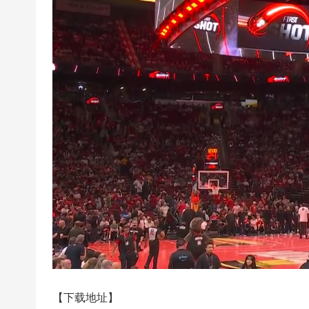
超
下
载
|
欧
冠
下
载
|N
B
A
下
载
|4
K
【下载地址】