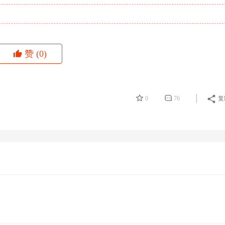
赞
(0)
0
76
复