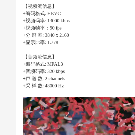
|
【视频流信息】
高
+编码格式: HEVC
清
+视频码率: 13000 kbps
足
+视频帧率：50 fps
+分 辨 率: 3840 x 2160
球
+显示比率: 1.778
下
载
【音频流信息】
|
+编码格式: MPAL3
天
+音频码率: 320 kbps
+声 道 数: 2 channels
下
+采 样 数: 48000 Hz
足
球
下
载
|
英