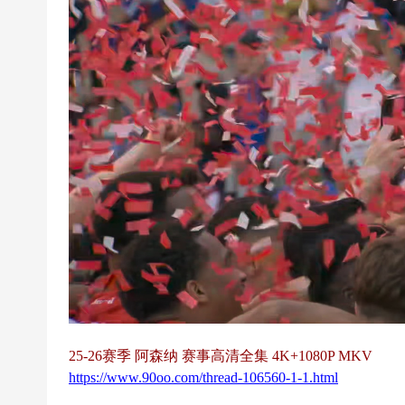
超
下
载
|
欧
冠
下
载
|N
B
A
下
载
25-26赛季 阿森纳 赛事高清全集 4K+1080P MKV
|4
https://www.90oo.com/thread-106560-1-1.html
K