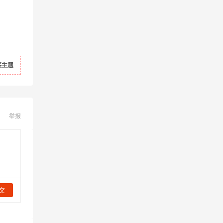
买主题
举报
交