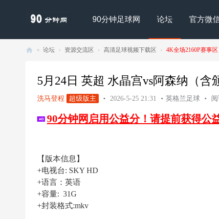
90分钟足球网
论坛
官方微
»
论坛
›
资源交流区
›
高清足球视频下载区
›
4K全场2160P赛事区
90
分
5月24日 英超 水晶宫vs阿森纳（含颁奖）4
钟
洗马登程
超级版主
•
2026-5-25 21:31
•
英格兰足球
•
阅读
足
90分钟网启用公益分！请提前获得公
球
网
- |
【版本信息】
足
+电视台: SKY HD
球
+语言：英语
下
+容量: 31G
+封装格式:mkv
载