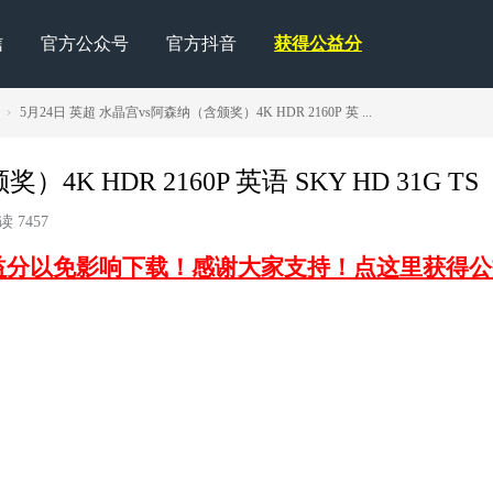
信
官方公众号
官方抖音
获得公益分
›
5月24日 英超 水晶宫vs阿森纳（含颁奖）4K HDR 2160P 英 ...
K HDR 2160P 英语 SKY HD 31G TS
 7457
益分以免影响下载！感谢大家支持！点这里获得公