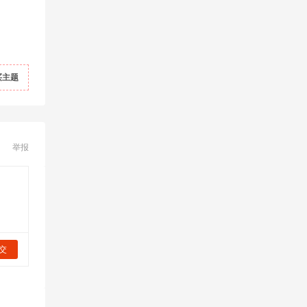
买主题
举报
交