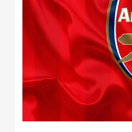
超
下
载
|
欧
冠
下
载
|N
B
A
下
载
|4
K