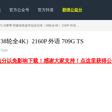
信
官方公众号
官方抖音
获得公益分
25-26赛季 阿森纳英超夺冠全纪录（38轮全4K）2160P 外语 ...
全4K）2160P 外语 709G TS
5543
益分以免影响下载！感谢大家支持！点这里获得公