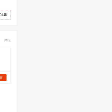
买主题
举报
交