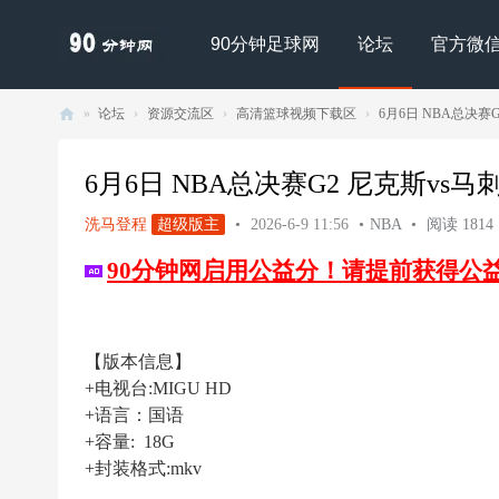
90分钟足球网
论坛
官方微
»
论坛
›
资源交流区
›
高清篮球视频下载区
›
6月6日 NBA总决赛G2 
90
分
6月6日 NBA总决赛G2 尼克斯vs马刺 4K
钟
洗马登程
超级版主
•
2026-6-9 11:56
•
NBA
•
阅读 1814
足
90分钟网启用公益分！请提前获得公
球
网
- |
【版本信息】
足
+电视台:MIGU HD
球
+语言：国语
下
+容量: 18G
+封装格式:mkv
载