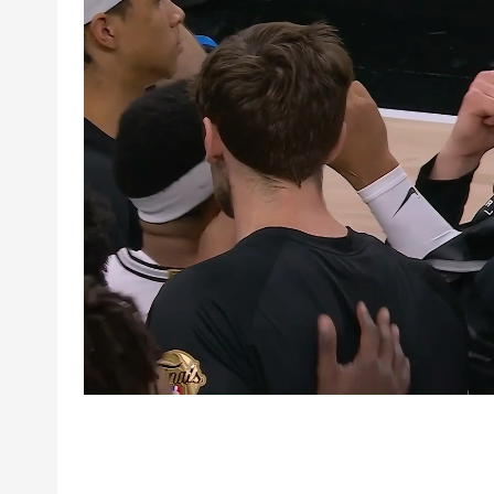
超
下
载
|
欧
冠
下
载
|N
B
A
下
载
|4
K