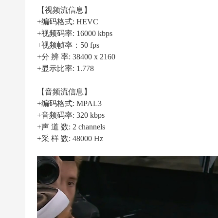
|
【视频流信息】
高
+编码格式: HEVC
清
+视频码率: 16000 kbps
足
+视频帧率：50 fps
+分 辨 率: 38400 x 2160
球
+显示比率: 1.778
下
载
【音频流信息】
|
+编码格式: MPAL3
天
+音频码率: 320 kbps
+声 道 数: 2 channels
下
+采 样 数: 48000 Hz
足
球
下
载
|
英