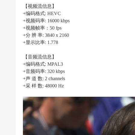
|
【视频流信息】
高
+编码格式: HEVC
清
+视频码率: 16000 kbps
足
+视频帧率：50 fps
+分 辨 率: 3840 x 2160
球
+显示比率: 1.778
下
载
【音频流信息】
|
+编码格式: MPAL3
天
+音频码率: 320 kbps
+声 道 数: 2 channels
下
+采 样 数: 48000 Hz
足
球
下
载
|
英