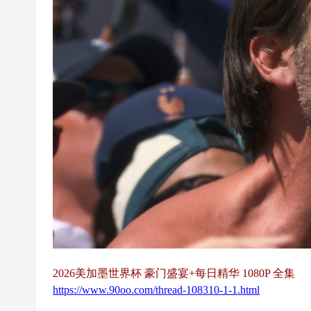
超
下
载
|
欧
冠
下
载
|N
B
A
下
载
2026美加墨世界杯 豪门盛宴+每日精华 1080P 全集
|4
https://www.90oo.com/thread-108310-1-1.html
K