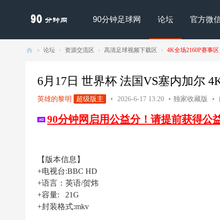
90分钟足球网
论坛
官方微
»
论坛
›
资源交流区
›
高清足球视频下载区
›
4K全场2160P赛事区
90
分
6月17日 世界杯 法国VS塞内加尔 4K H
钟
英雄的黎明
超级版主
•
2026-6-17 13:20
•
独家收藏版
•
足
90分钟网启用公益分！请提前获得公
球
网
- |
【版本信息】
足
+电视台:BBC HD
球
+语言：英语/贺炜
下
+容量: 21G
+封装格式:mkv
载