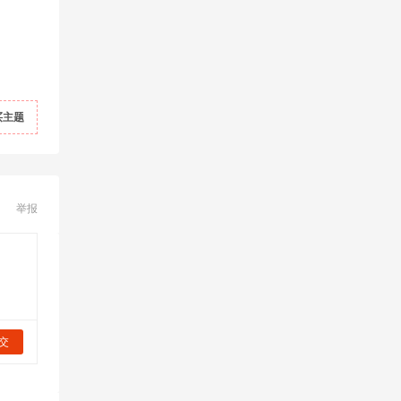
买主题
举报
交