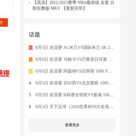
【高清】2012-2013赛季 NBA最前线 全套 分
割完整版 MKV 【更新完毕】
交
话题
8月5日 友谊赛 AC米兰VS国际米兰 4K 2160P 荷语 ZIGGO HD 19G TS
8月6日 友谊赛 马略卡VS巴黎圣日耳曼 1080 SKY 德语 6.9G TS
8月6日 友谊赛 阿森纳VS贝蒂斯 1080 PRE 英语 9.1G TS
获得
4
8月5日 友谊赛 切尔西VS尤文图斯 1080P 国语 MIGU HD 6.9G MP4
5
8月5日 友谊赛 K联赛全明星VS曼城 1080P 国语 MIGU HD 7.1G MP4
6
8月3日 天下足球（2026世界杯50大名场面）1080P 国语 CCTV5 HD 6
查看更多