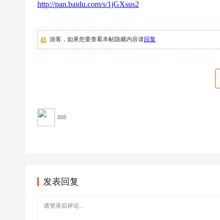
|
http://pan.baidu.com/s/1jGXsus2
高
清
游客，如果您要查看本帖隐藏内容请
回复
足
球
下
载
|
天
888
下
足
球
下
发表回复
载
|
英