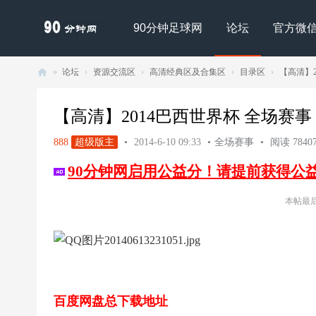
90分钟足球网
论坛
官方微
»
论坛
›
资源交流区
›
高清经典区及合集区
›
目录区
›
【高清】20
90
分
【高清】2014巴西世界杯 全场赛事 全
钟
888
超级版主
•
2014-6-10 09:33
•
全场赛事
•
阅读 7840
足
90分钟网启用公益分！请提前获得公
球
网
本帖最后由 
- |
足
球
下
载
百度网盘总下载地址