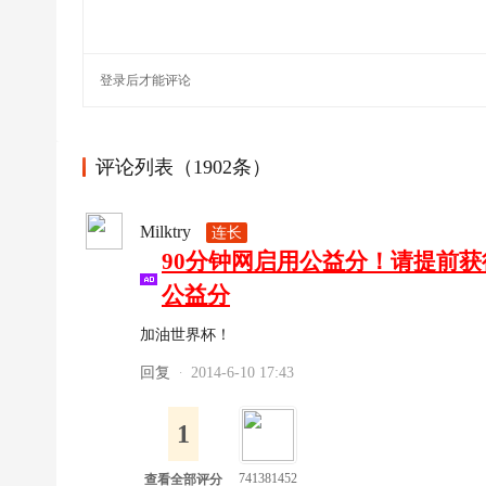
超
下
登录
后才能评论
载
|
欧
评论列表（1902条）
冠
下
Milktry
连长
载
90分钟网启用公益分！请提前
|N
公益分
B
A
加油世界杯！
下
回复
2014-6-10 17:43
·
载
|4
1
K
741381452
查看全部评分