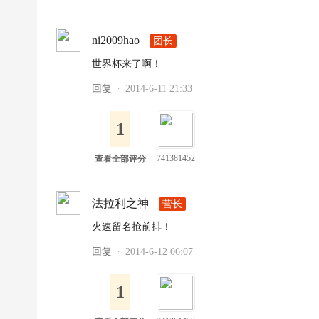
足
球
ni2009hao
团长
世界杯来了啊！
回复
2014-6-11 21:33
·
1
741381452
查看全部评分
法拉利之神
营长
火速留名抢前排！
回复
2014-6-12 06:07
·
1