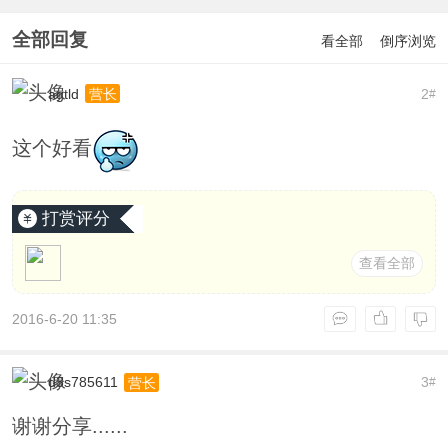
全部回复
看全部
倒序浏览
agtld
2
营长
#
这个好看
打赏评分
查看全部
2016-6-20 11:35
d3s785611
3
营长
#
谢谢分享......