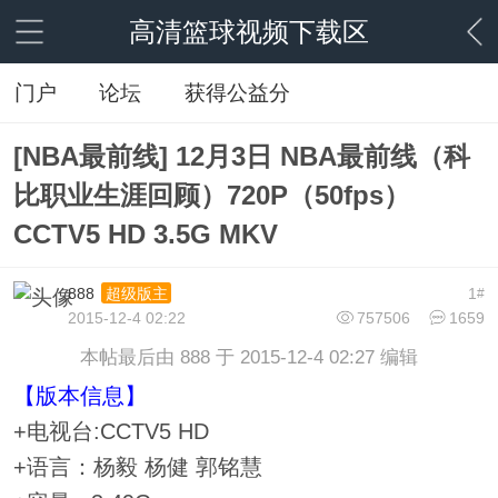
高清篮球视频下载区
门户
论坛
获得公益分
[NBA最前线] 12月3日 NBA最前线（科
比职业生涯回顾）720P（50fps）
CCTV5 HD 3.5G MKV
888
1
超级版主
#
2015-12-4 02:22
757506
1659
本帖最后由 888 于 2015-12-4 02:27 编辑
【版本信息】
+电视台:CCTV5 HD
+语言：杨毅 杨健 郭铭慧