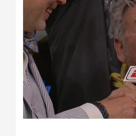
超
下
载
|
欧
冠
下
载
|N
B
A
下
载
|4
K