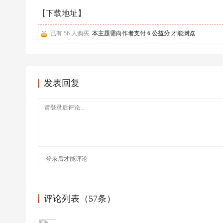
足
【下载地址】
球
已有 56 人购买
本主题需向作者支付
6 公益分
才能浏览
发表回复
登录
后才能评论
评论列表（57条）