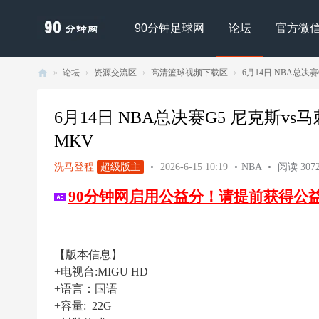
90分钟足球网
论坛
官方微
»
论坛
›
资源交流区
›
高清篮球视频下载区
›
6月14日 NBA总决赛G
90
分
6月14日 NBA总决赛G5 尼克斯vs马刺
钟
MKV
足
洗马登程
超级版主
•
2026-6-15 10:19
•
NBA
•
阅读 307
球
90分钟网启用公益分！请提前获得公
网
- |
足
【版本信息】
球
+电视台:MIGU HD
下
+语言：国语
载
+容量: 22G