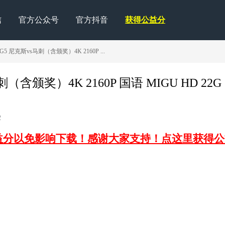
信
官方公众号
官方抖音
获得公益分
5 尼克斯vs马刺（含颁奖）4K 2160P ...
（含颁奖）4K 2160P 国语 MIGU HD 22G
2
益分以免影响下载！感谢大家支持！点这里获得公