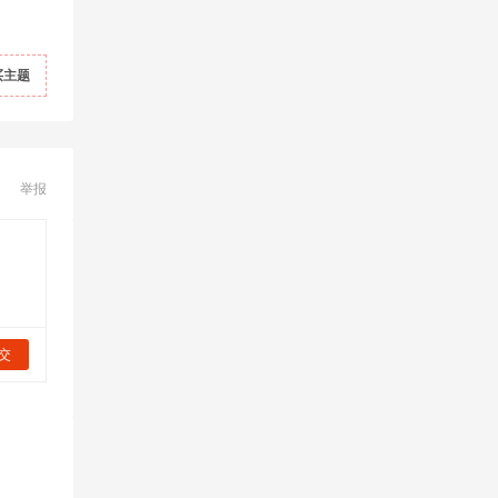
买主题
举报
交