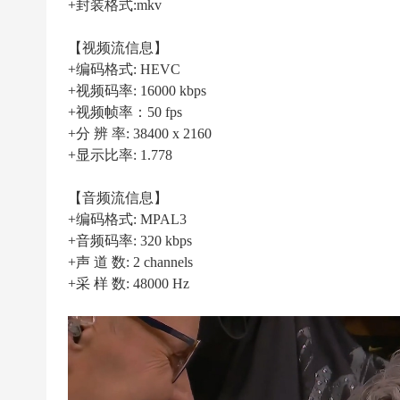
|
+封装格式:mkv
高
【视频流信息】
清
+编码格式: HEVC
足
+视频码率: 16000 kbps
球
+视频帧率：50 fps
下
+分 辨 率: 38400 x 2160
+显示比率: 1.778
载
|
【音频流信息】
天
+编码格式: MPAL3
下
+音频码率: 320 kbps
足
+声 道 数: 2 channels
+采 样 数: 48000 Hz
球
下
载
|
英