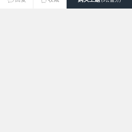
谢谢版主分享
2026-7-1 13:25
ilbsln
23
团长
#
非常感谢分享
2026-7-2 10:37
acmltq
24
团长
#
谢谢分享！
2026-7-4 17:26
whitehorse222
25
营长
#