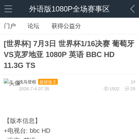
外语版1080P全场赛事区
门户
论坛
获得公益分
[世界杯] 7月3日 世界杯1/16决赛 葡萄牙
VS克罗地亚 1080P 英语 BBC HD
11.3G TS
洗马登程
1
超级版主
#
2026-7-4 07:35
1502
29
【版本信息】
+电视台: bbc HD