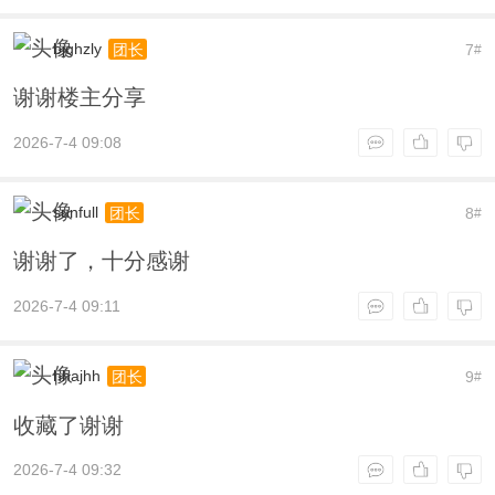
bjghzly
7
团长
#
谢谢楼主分享
2026-7-4 09:08
sunfull
8
团长
#
谢谢了，十分感谢
2026-7-4 09:11
hhajhh
9
团长
#
收藏了谢谢
2026-7-4 09:32