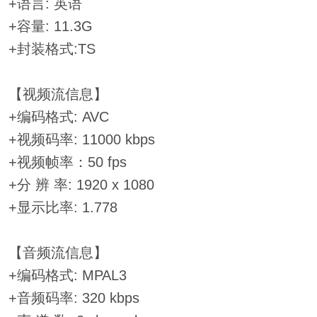
+语言: 英语
+容量: 11.3G
+封装格式:TS
【视频流信息】
+编码格式: AVC
+视频码率: 11000 kbps
+视频帧率：50 fps
+分 辨 率: 1920 x 1080
+显示比率: 1.778
【音频流信息】
+编码格式: MPAL3
+音频码率: 320 kbps