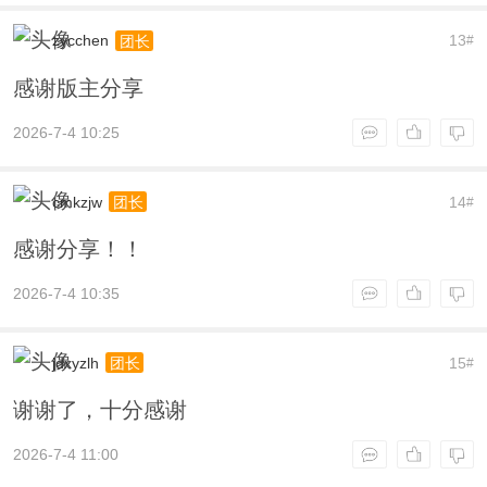
zycchen
13
团长
#
感谢版主分享
2026-7-4 10:25
cmkzjw
14
团长
#
感谢分享！！
2026-7-4 10:35
jdxyzlh
15
团长
#
谢谢了，十分感谢
2026-7-4 11:00