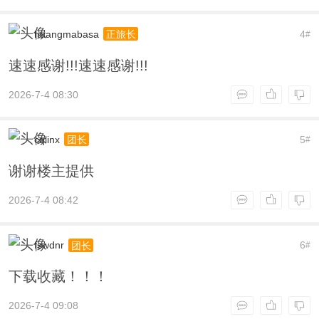
huangmabasa
4
正旅长
#
速速感谢!!!速速感谢!!!
2026-7-4 08:30
cqlinx
5
团长
#
谢谢楼主提供
2026-7-4 08:42
fswdnr
6
团长
#
下载收藏！！！
2026-7-4 09:08